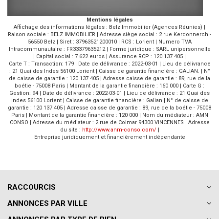
Mentions légales
Affichage des informations légales : Belz Immobilier (Agences Réunies) |
Raison sociale : BELZ IMMOBILIER | Adresse siège social : 2 rue Kerdonnerch -
56550 Belz | Siret : 37963521200010 | RCS : Lorient | Numero TVA
Intracommunautaire : FR33379635212 | Forme juridique : SARL unipersonnelle
| Capital social : 7 622 euros | Assurance RCP : 120 137 405 |
Carte T : Transaction: 179 | Date de délivrance : 2022-03-01 | Lieu de délivrance
: 21 Quai des Indes 56100 Lorient | Caisse de garantie financière : GALIAN. | N°
de caisse de garantie : 120 137 405 | Adresse caisse de garantie : 89, rue de la
boétie - 75008 Paris | Montant de la garantie financière : 160 000 | Carte G :
Gestion: 94 | Date de délivrance : 2022-03-01 | Lieu de délivrance : 21 Quai des
Indes 56100 Lorient | Caisse de garantie financière : Galian | N° de caisse de
garantie : 120 137 405 | Adresse caisse de garantie : 89, rue de la boétie - 75008
Paris | Montant de la garantie financière : 120 000 | Nom du médiateur : AMN
CONSO | Adresse du médiateur : 2 rue de Colmar 94300 VINCENNES | Adresse
du site :
http://www.anm-conso.com/
|
Entreprise juridiquement et financièrement indépendante
RACCOURCIS
ANNONCES PAR VILLE