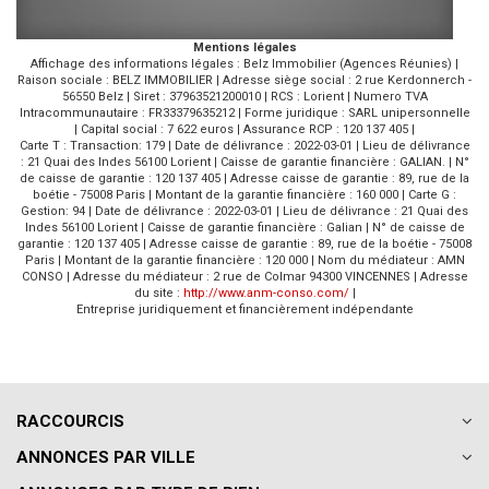
Mentions légales
Affichage des informations légales : Belz Immobilier (Agences Réunies) |
Raison sociale : BELZ IMMOBILIER | Adresse siège social : 2 rue Kerdonnerch -
56550 Belz | Siret : 37963521200010 | RCS : Lorient | Numero TVA
Intracommunautaire : FR33379635212 | Forme juridique : SARL unipersonnelle
| Capital social : 7 622 euros | Assurance RCP : 120 137 405 |
Carte T : Transaction: 179 | Date de délivrance : 2022-03-01 | Lieu de délivrance
: 21 Quai des Indes 56100 Lorient | Caisse de garantie financière : GALIAN. | N°
de caisse de garantie : 120 137 405 | Adresse caisse de garantie : 89, rue de la
boétie - 75008 Paris | Montant de la garantie financière : 160 000 | Carte G :
Gestion: 94 | Date de délivrance : 2022-03-01 | Lieu de délivrance : 21 Quai des
Indes 56100 Lorient | Caisse de garantie financière : Galian | N° de caisse de
garantie : 120 137 405 | Adresse caisse de garantie : 89, rue de la boétie - 75008
Paris | Montant de la garantie financière : 120 000 | Nom du médiateur : AMN
CONSO | Adresse du médiateur : 2 rue de Colmar 94300 VINCENNES | Adresse
du site :
http://www.anm-conso.com/
|
Entreprise juridiquement et financièrement indépendante
RACCOURCIS
ANNONCES PAR VILLE