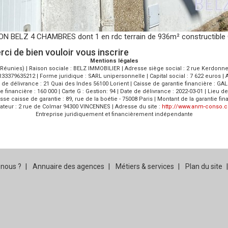
 BELZ 4 CHAMBRES dont 1 en rdc terrain de 936m² constructibl
ci de bien vouloir vous inscrire
Mentions légales
éunies) | Raison sociale : BELZ IMMOBILIER | Adresse siège social : 2 rue Kerdonnerc
3379635212 | Forme juridique : SARL unipersonnelle | Capital social : 7 622 euros | 
eu de délivrance : 21 Quai des Indes 56100 Lorient | Caisse de garantie financière : GA
ie financière : 160 000 | Carte G : Gestion: 94 | Date de délivrance : 2022-03-01 | Lieu
resse caisse de garantie : 89, rue de la boétie - 75008 Paris | Montant de la garanti
teur : 2 rue de Colmar 94300 VINCENNES | Adresse du site :
http://www.anm-conso.
Entreprise juridiquement et financièrement indépendante
nous ?
Annuaire des agences
Métiers & services
Plan du site