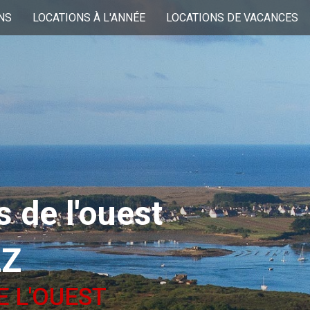
NS
LOCATIONS À L'ANNÉE
LOCATIONS DE VACANCES
 de l'ouest
LZ
E L'OUEST