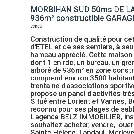
MORBIHAN SUD 50ms DE LA R
936m² constructible GARAGE
vendu
Construction de qualité pour ce
d'ETEL et de ses sentiers, à s
hameau apprécié. Cette maison d
dont 1 en rdc, un bureau, un gre
arboré de 936m² en zone constru
comprend environ 3500 habitant
trentaine d'associations sportiv
propose un panel d'activités très
Situé entre Lorient et Vannes, 
reconnu pour ses plages de sa
L'agence BELZ IMMOBILIER, insta
souhaitez acheter, vendre, louer
Sainte Hélène, Landaul, Merlev