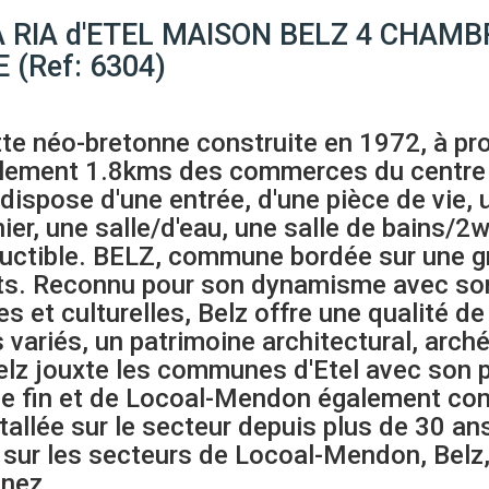
IA d'ETEL MAISON BELZ 4 CHAMBRES
 (Ref: 6304)
tte néo-bretonne construite en 1972, à pr
eulement 1.8kms des commerces du centre
ispose d'une entrée, d'une pièce de vie, 
nier, une salle/d'eau, une salle de bains/
ctible. BELZ, commune bordée sur une gran
s. Reconnu pour son dynamisme avec son b
es et culturelles, Belz offre une qualité 
 variés, un patrimoine architectural, arché
Belz jouxte les communes d'Etel avec son 
ble fin et de Locoal-Mendon également c
llée sur le secteur depuis plus de 30 ans,
 sur les secteurs de Locoal-Mendon, Belz,
enez