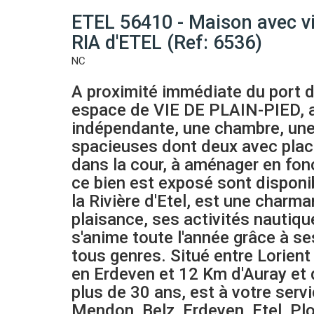
ETEL 56410 - Maison avec 
RIA d'ETEL (Ref: 6536)
NC
A proximité immédiate du port d
espace de VIE DE PLAIN-PIED, av
indépendante, une chambre, une s
spacieuses dont deux avec placa
dans la cour, à aménager en fon
ce bien est exposé sont dispon
la Rivière d'Etel, est une charm
plaisance, ses activités nautiqu
s'anime toute l'année grâce à s
tous genres. Situé entre Lorien
en Erdeven et 12 Km d'Auray et 
plus de 30 ans, est à votre serv
Mendon, Belz, Erdeven, Etel, Pl