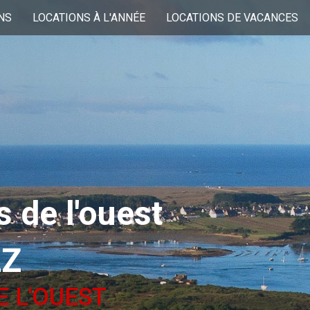
NS
LOCATIONS À L'ANNÉE
LOCATIONS DE VACANCES
 de l'ouest
LZ
E L'OUEST