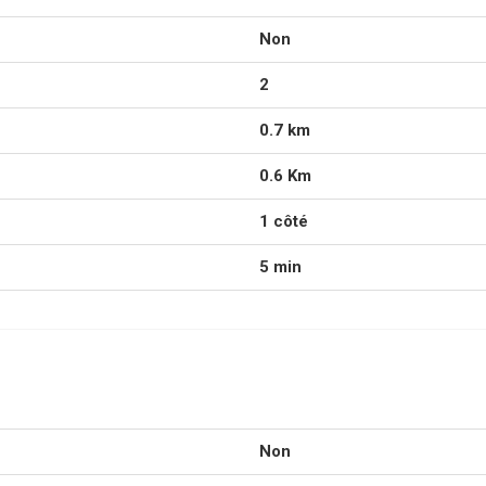
Non
2
0.7 km
0.6 Km
1 côté
5 min
Non