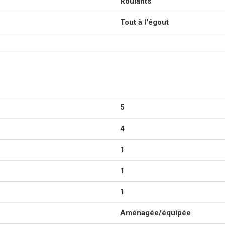
Roulants
Tout à l'égout
5
4
1
1
1
Aménagée/équipée