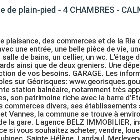
vie de plain-pied - 4 CHAMBRES - C
e plaisance, des commerces et de la Ria 
ec une entrée, une belle pièce de vie, u
alle de bains, un cellier, un wc. L'étage
rds ainsi que de deux greniers. Une dépe
ction de vos besoins. GARAGE. Les inform
ibles sur Géorisques: www.georisques.go
ante station balnéaire, notamment très ap
es, son patrimoine riche avec la barre d'Et
es commerces divers, ses établissements 
t et Vannes, la commune se trouve à envir
de la gare. L'agence BELZ IMMOBILIER, ins
ice si vous souhaitez acheter, vendre, loue
ouhinec, Sainte Hélène, Landaul, Merleven