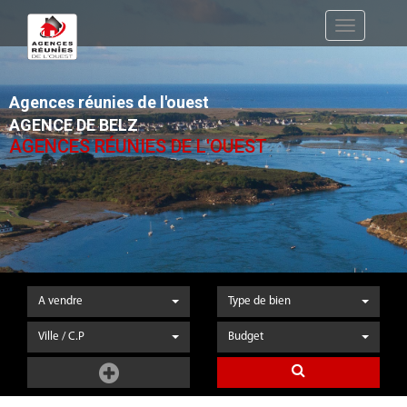
Toggle
navigation
Agences réunies de l'ouest
AGENCE DE BELZ
AGENCES RÉUNIES DE L'OUEST
A vendre
Type de bien
Ville / C.P
Budget