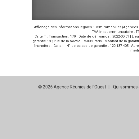
Affichage des informations légales : Belz Immobilier (Agences R
TVA Intracommunautaire : FR3
Carte T : Transaction: 179 | Date de délivrance : 2022-03-01 | Li
garantie : 89, rue de la boétie - 75008 Paris | Montant de la garant
financière : Galian | N° de caisse de garantie : 120 137 405 | Ad
média
© 2026 Agence Réunies de l'Ouest
Qui sommes-