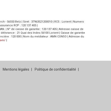
h - 56550 Belz | Siret : 37963521200010 | RCS : Lorient | Numero
Assurance RCP : 120 137 405 |
LIAN. | N° de caisse de garantie : 120 137 405 | Adresse caisse de
 de délivrance : 21 Quai des Indes 56100 Lorient | Caisse de garantie
e financière : 120 000 | Nom du médiateur : AMN CONSO | Adresse du
com/
|
Mentions légales
Politique de confidentialité