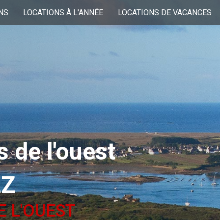
NS
LOCATIONS À L'ANNÉE
LOCATIONS DE VACANCES
 de l'ouest
LZ
E L'OUEST