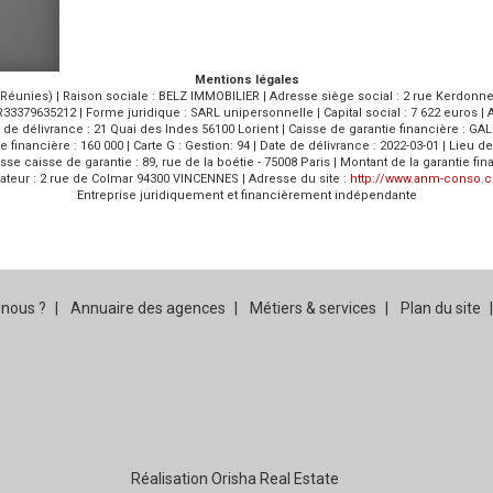
Mentions légales
éunies) | Raison sociale : BELZ IMMOBILIER | Adresse siège social : 2 rue Kerdonnerc
3379635212 | Forme juridique : SARL unipersonnelle | Capital social : 7 622 euros | 
eu de délivrance : 21 Quai des Indes 56100 Lorient | Caisse de garantie financière : GA
ie financière : 160 000 | Carte G : Gestion: 94 | Date de délivrance : 2022-03-01 | Lieu
resse caisse de garantie : 89, rue de la boétie - 75008 Paris | Montant de la garanti
teur : 2 rue de Colmar 94300 VINCENNES | Adresse du site :
http://www.anm-conso.
Entreprise juridiquement et financièrement indépendante
nous ?
Annuaire des agences
Métiers & services
Plan du site
Réalisation Orisha Real Estate