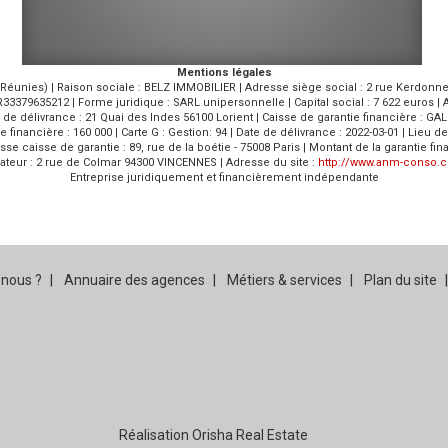
Mentions légales
éunies) | Raison sociale : BELZ IMMOBILIER | Adresse siège social : 2 rue Kerdonnerc
3379635212 | Forme juridique : SARL unipersonnelle | Capital social : 7 622 euros | 
eu de délivrance : 21 Quai des Indes 56100 Lorient | Caisse de garantie financière : GA
ie financière : 160 000 | Carte G : Gestion: 94 | Date de délivrance : 2022-03-01 | Lieu
resse caisse de garantie : 89, rue de la boétie - 75008 Paris | Montant de la garanti
teur : 2 rue de Colmar 94300 VINCENNES | Adresse du site :
http://www.anm-conso.
Entreprise juridiquement et financièrement indépendante
nous ?
Annuaire des agences
Métiers & services
Plan du site
Réalisation Orisha Real Estate