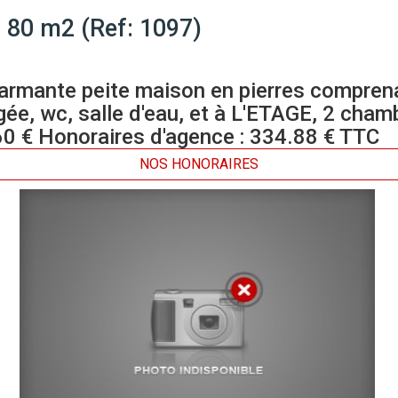
 80 m2 (Ref: 1097)
rmante peite maison en pierres comprena
ée, wc, salle d'eau, et à L'ETAGE, 2 chamb
 560 € Honoraires d'agence : 334.88 € TTC
NOS HONORAIRES