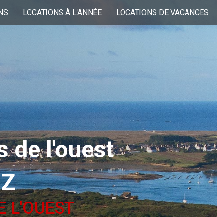
NS
LOCATIONS À L'ANNÉE
LOCATIONS DE VACANCES
 de l'ouest
LZ
E L'OUEST