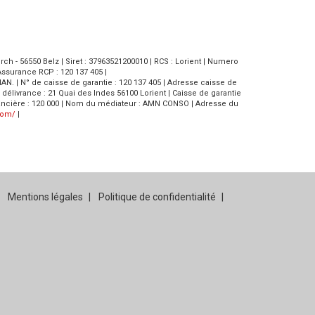
h - 56550 Belz | Siret : 37963521200010 | RCS : Lorient | Numero
Assurance RCP : 120 137 405 |
LIAN. | N° de caisse de garantie : 120 137 405 | Adresse caisse de
 de délivrance : 21 Quai des Indes 56100 Lorient | Caisse de garantie
e financière : 120 000 | Nom du médiateur : AMN CONSO | Adresse du
com/
|
Mentions légales
Politique de confidentialité