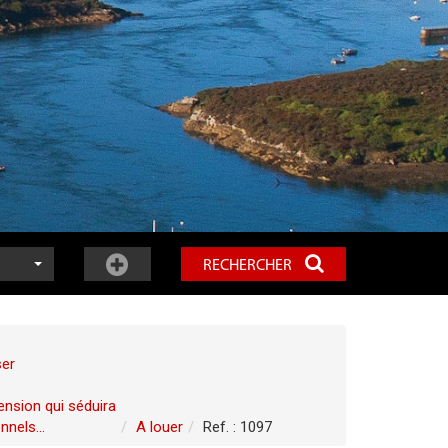
RECHERCHER
ser
ension qui séduira
nels...
A louer
Ref. : 1097