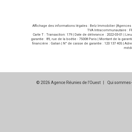
Affichage des informations légales : Belz Immobilier (Agences R
TVA Intracommunautaire : FR3
Carte T : Transaction: 179 | Date de délivrance : 2022-03-01 | Li
garantie : 89, rue de la boétie - 75008 Paris | Montant de la garant
financière : Galian | N° de caisse de garantie : 120 137 405 | Ad
média
© 2026 Agence Réunies de l'Ouest
Qui sommes-