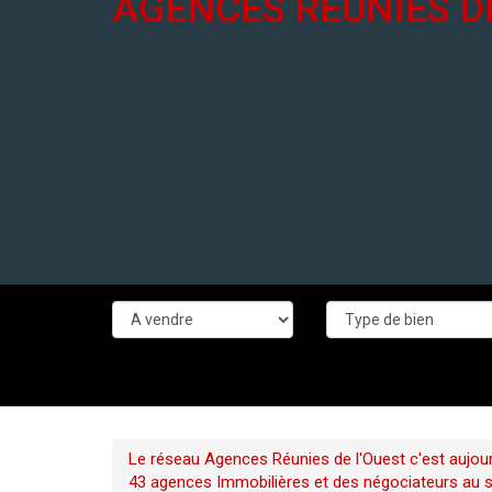
AGENCES RÉUNIES D
Le réseau Agences Réunies de l'Ouest c'est aujour
43 agences Immobilières et des négociateurs au ser