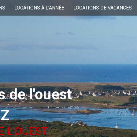
NS
LOCATIONS À L'ANNÉE
LOCATIONS DE VACANCES
 de l'ouest
LZ
E L'OUEST