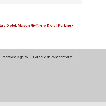
½re D etel
,
Maison Riviï¿½re D etel
,
Parking /
Mentions légales
Politique de confidentialité