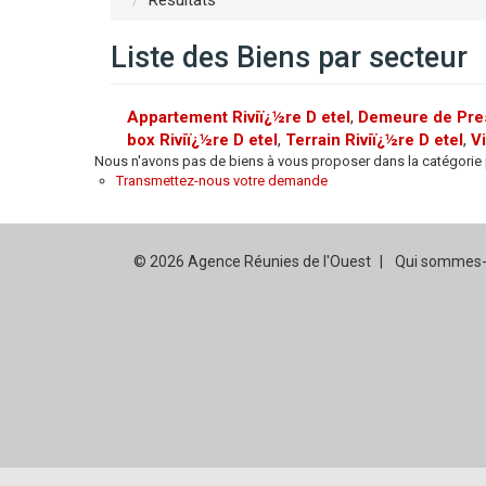
Résultats
Liste des Biens par secteur
Appartement Riviï¿½re D etel
,
Demeure de Prest
box Riviï¿½re D etel
,
Terrain Riviï¿½re D etel
,
Vi
Nous n'avons pas de biens à vous proposer dans la catégorie p
Transmettez-nous votre demande
© 2026 Agence Réunies de l'Ouest
Qui sommes-