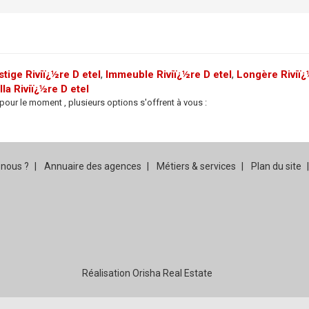
ige Riviï¿½re D etel
,
Immeuble Riviï¿½re D etel
,
Longère Riviï¿
lla Riviï¿½re D etel
our le moment , plusieurs options s'offrent à vous :
nous ?
Annuaire des agences
Métiers & services
Plan du site
Réalisation Orisha Real Estate