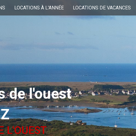
NS
LOCATIONS À L'ANNÉE
LOCATIONS DE VACANCES
 de l'ouest
LZ
E L'OUEST