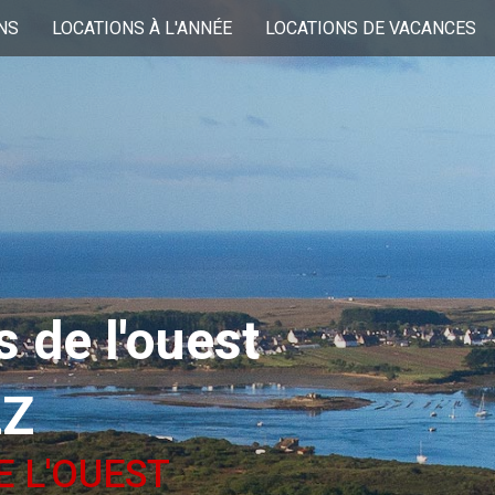
NS
LOCATIONS À L'ANNÉE
LOCATIONS DE VACANCES
 de l'ouest
LZ
E L'OUEST