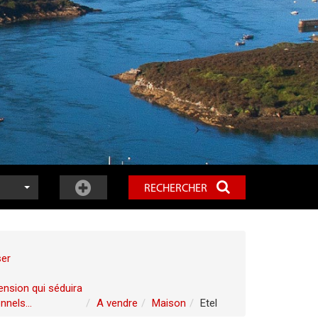
RECHERCHER
ser
ension qui séduira
nels...
A vendre
Maison
Etel