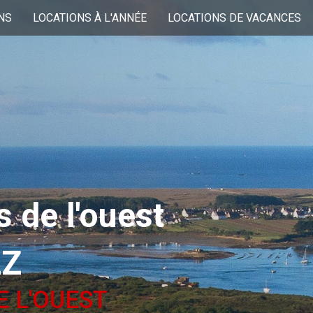
NS
LOCATIONS À L'ANNÉE
LOCATIONS DE VACANCES
 de l'ouest
LZ
E L'OUEST