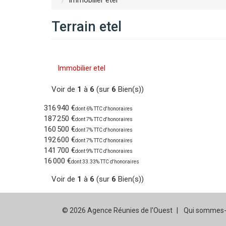
immobilier etel
Terrain etel
Immobilier etel
Voir de
1
à
6
(sur
6
Bien(s))
316 940 €
dont 6% TTC d'honoraires
187 250 €
dont 7% TTC d'honoraires
160 500 €
dont 7% TTC d'honoraires
192 600 €
dont 7% TTC d'honoraires
141 700 €
dont 9% TTC d'honoraires
16 000 €
dont 33.33% TTC d'honoraires
Voir de
1
à
6
(sur
6
Bien(s))
© 2026 Agence Réunies de l'Ouest
Qui sommes-